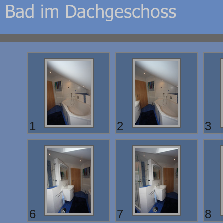
1
2
3
6
7
8